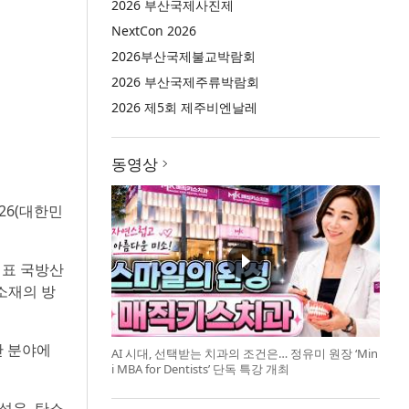
2026 부산국제사진제
NextCon 2026
2026부산국제불교박람회
2026 부산국제주류박람회
2026 제5회 제주비엔날레
동영상
026(대한민
대표 국방산
소재의 방
산 분야에
AI 시대, 선택받는 치과의 조건은… 정유미 원장 ‘Min
i MBA for Dentists’ 단독 특강 개최
섬유, 탄소