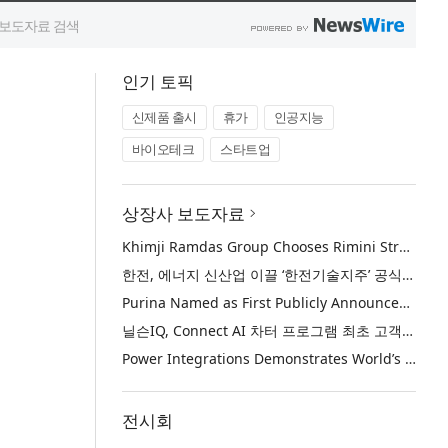
인기 토픽
신제품 출시
휴가
인공지능
바이오테크
스타트업
상장사 보도자료
Khimji Ramdas Group Chooses Rimini Street to Reduce SAP Support Costs, Protect 700+ Customizations and Reinvest Savings in Innovation
한전, 에너지 신산업 이끌 ‘한전기술지주’ 공식 출범
Purina Named as First Publicly Announced NIQ ConnectAI Charter Client
닐슨IQ, Connect AI 차터 프로그램 최초 고객사 ‘퓨리나’ 선정
Power Integrations Demonstrates World’s First 2200 V GaN Technology for Next-Era High-Voltage Power Systems
전시회