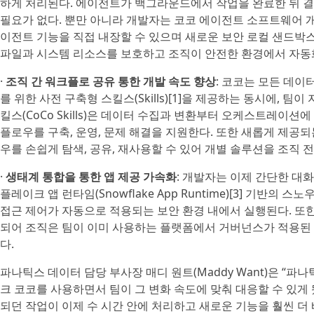
하게 처리된다. 에이전트가 백그라운드에서 작업을 완료한 뒤 
필요가 없다. 뿐만 아니라 개발자는 코코 에이전트 소프트웨어 개발자
이전트 기능을 직접 내장할 수 있으며 새로운 보안 로컬 샌드박
파일과 시스템 리소스를 보호하고 조직이 안전한 환경에서 자동화
·
조직 간 워크플로 공유 통한 개발 속도 향상
: 코코는 모든 데이
를 위한 사전 구축형 스킬스(Skills)[1]을 제공하는 동시에, 
킬스(CoCo Skills)은 데이터 수집과 변환부터 오케스트레
플로우를 구축, 운영, 문제 해결을 지원한다. 또한 새롭게 제공되는 스
우를 손쉽게 탐색, 공유, 재사용할 수 있어 개별 솔루션을 조직 
·
생태계 통합을 통한 앱 제공 가속화
: 개발자는 이제 간단한 대화
플레이크 앱 런타임(Snowflake App Runtime)[3] 기반
접근 제어가 자동으로 적용되는 보안 환경 내에서 실행된다. 또한 리툴(R
되어 조직은 팀이 이미 사용하는 플랫폼에서 거버넌스가 적용된 
다.
파나틱스 데이터 담당 부사장 매디 원트(Maddy Want)은 “
크 코코를 사용하면서 팀이 그 변화 속도에 맞춰 대응할 수 있게
되던 작업이 이제 수 시간 안에 처리하고 새로운 기능을 훨씬 더 