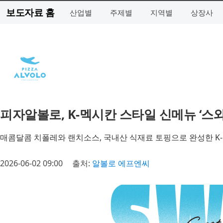
보도자료 홈
산업별
주제별
지역별
상장사
피자알볼로, K-멕시칸 스타일 신메뉴 ‘스
매콤달콤 치폴레와 랜치소스, 국내산 식재료 토핑으로 완성한 K-
2026-06-02 09:00
출처:
알볼로 에프엔씨