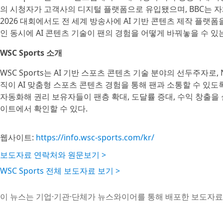
의 시청자가 고객사의 디지털 플랫폼으로 유입됐으며, BBC는 자체 
2026 대회에서도 전 세계 방송사에 AI 기반 콘텐츠 제작 플랫폼
인 동시에 AI 콘텐츠 기술이 팬의 경험을 어떻게 바꿔놓을 수 있
WSC Sports 소개
WSC Sports는 AI 기반 스포츠 콘텐츠 기술 분야의 선두주자로, NBA,
직이 AI 맞춤형 스포츠 콘텐츠 경험을 통해 팬과 소통할 수 있도록 
자동화해 권리 보유자들이 팬층 확대, 도달률 증대, 수익 창출을 실
이트에서 확인할 수 있다.
웹사이트:
https://info.wsc-sports.com/kr/
보도자료 연락처와 원문보기 >
WSC Sports 전체 보도자료 보기 >
이 뉴스는 기업·기관·단체가 뉴스와이어를 통해 배포한 보도자