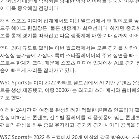
기 어렵기 때문에 축적되는 방대한 영상 데이터를 생중계 이후 
이 더욱 중요해질 전망이다.
해외 스포츠 미디어 업계에서도 이번 월드컵에서 팬 참여도를 높이는 
드루 헤이그 편집장은 “물론 생중계가 최우선이다. 하지만 중요
츠를 통해 경기를 따라잡고 다음 생중계에 대한 기대감까지 이어갈
역대 최대 규모로 열리는 이번 월드컵에서는 모든 경기를 사람이
사실상 불가능에 가깝다. 특히 스타플레이어의 주요 장면을 빠르
으로는 한계가 크다. 때문에 스포츠 미디어 업계에선 AI로 경기
술이 빠르게 자리를 잡아가고 있다.
WSC Sports는 이미 2022 카타르 월드컵에서 AI 기반 콘텐츠
트를 생성·제공했고, 이중 3000개는 최고의 스타 메시와 음바페
기도 했다.
이러한 24시간 팬 여정을 완성하려면 적절한 콘텐츠 인프라가 필요
현장 비하인드 콘텐츠, 선수별 플레이를 각 플랫폼에 맞는 콘텐츠
팬들의 관심을 하루 종일 유지하고, 경기와 경기 사이의 공백을 
WSC Sports는 2022 월드컵에서 20개 이상의 각국 방송사에 