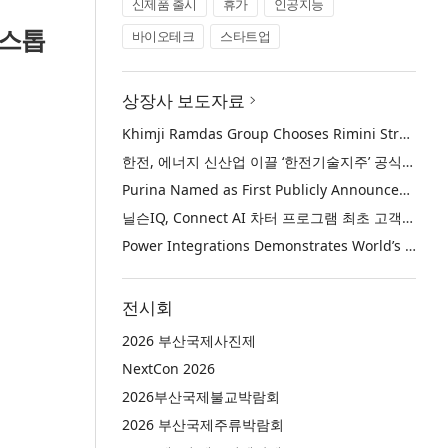
신제품 출시
휴가
인공지능
원스톱
바이오테크
스타트업
상장사 보도자료
Khimji Ramdas Group Chooses Rimini Street to Reduce SAP Support Costs, Protect 700+ Customizations and Reinvest Savings in Innovation
한전, 에너지 신산업 이끌 ‘한전기술지주’ 공식 출범
Purina Named as First Publicly Announced NIQ ConnectAI Charter Client
닐슨IQ, Connect AI 차터 프로그램 최초 고객사 ‘퓨리나’ 선정
Power Integrations Demonstrates World’s First 2200 V GaN Technology for Next-Era High-Voltage Power Systems
전시회
2026 부산국제사진제
NextCon 2026
2026부산국제불교박람회
2026 부산국제주류박람회