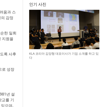
인기 사진
려움과 스
신의 감정
단순한 일회
인 지원을
있도록 사후
KLA 코리아 김양형 대표이사가 기업 소개를 하고 있
다
으로 성장
81년 설
학교를 기
 있으며,