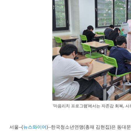
‘마음리치 프로그램’에서는 자존감 회복, 사
서울--(
뉴스와이어
)--한국청소년연맹(총재 김현집)은 동대