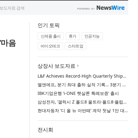
인기 토픽
신제품 출시
휴가
인공지능
‘마음
바이오테크
스타트업
상장사 보도자료
L&F Achieves Record-High Quarterly Shipments, Begins LFP Supply for North American ESS in Q3 Advancing its Two-Track NCM and LFP Growth Strategy
엘앤에프, 분기 최대 출하 실적 기록… 3분기 북미 ESS향 LFP 공급 착수 NCM+LFP ‘2-Track’ 성장 전략 실현
IBK기업은행 ‘i-ONE 햇살론 특례보증’ 출시
삼성전자, ‘갤럭시 Z 폴드8 울트라·폴드8·플립8’과 ‘갤럭시 워치 울트라2·워치9’ 국내 공식 출시
현대자동차 ‘디 올 뉴 아반떼’ 계약 첫날 1만 대 돌파
전시회