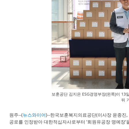
보훈공단 김지은 ESG경영부장(왼쪽)이 13
뒤 
원주--(
뉴스와이어
)--한국보훈복지의료공단(이사장 윤종진, 
공로를 인정받아 대한적십자사로부터 ‘회원유공장 명예장’