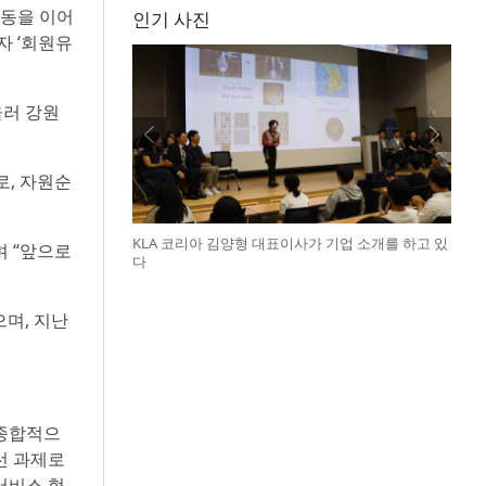
활동을 이어
인기 사진
자 ‘회원유
울러 강원
, 자원순
KLA 코리아 김양형 대표이사가 기업 소개를 하고 있
며 “앞으로
다
며, 지난
 종합적으
선 과제로
서비스 혁