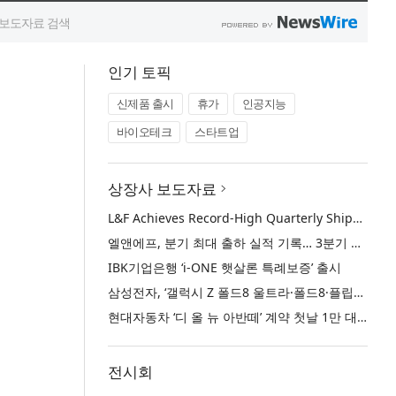
인기 토픽
신제품 출시
휴가
인공지능
바이오테크
스타트업
상장사 보도자료
L&F Achieves Record-High Quarterly Shipments, Begins LFP Supply for North American ESS in Q3 Advancing its Two-Track NCM and LFP Growth Strategy
엘앤에프, 분기 최대 출하 실적 기록… 3분기 북미 ESS향 LFP 공급 착수 NCM+LFP ‘2-Track’ 성장 전략 실현
IBK기업은행 ‘i-ONE 햇살론 특례보증’ 출시
삼성전자, ‘갤럭시 Z 폴드8 울트라·폴드8·플립8’과 ‘갤럭시 워치 울트라2·워치9’ 국내 공식 출시
현대자동차 ‘디 올 뉴 아반떼’ 계약 첫날 1만 대 돌파
전시회