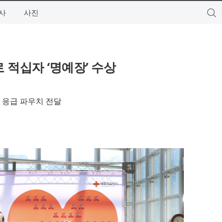
사
사진
 적십자 ‘명예장’ 수상
 응급 파우치 전달