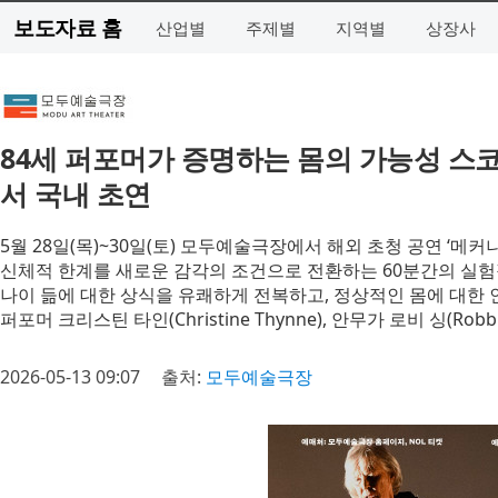
보도자료 홈
산업별
주제별
지역별
상장사
84세 퍼포머가 증명하는 몸의 가능성 스
서 국내 초연
5월 28일(목)~30일(토) 모두예술극장에서 해외 초청 공연 ‘메커
신체적 한계를 새로운 감각의 조건으로 전환하는 60분간의 실
나이 듦에 대한 상식을 유쾌하게 전복하고, 정상적인 몸에 대한 
퍼포머 크리스틴 타인(Christine Thynne), 안무가 로비 싱(Robbi
2026-05-13 09:07
출처:
모두예술극장