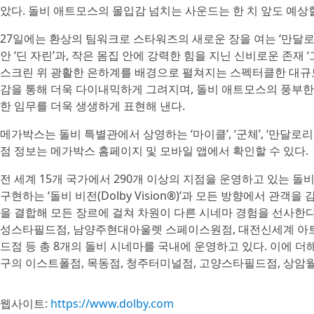
았다. 돌비 애트모스의 몰입감 넘치는 사운드는 한 치 앞도 예상
27일에는 환상의 팀워크로 스타워즈의 새로운 장을 여는 ‘만달
안 ‘딘 자린’과, 작은 몸집 안에 강력한 힘을 지닌 신비로운 존재
스크린 위 광활한 은하계를 배경으로 펼쳐지는 스펙터클한 대규모
감을 통해 더욱 다이내믹하게 그려지며, 돌비 애트모스의 풍부
한 임무를 더욱 생생하게 표현해 낸다.
메가박스는 돌비 특별관에서 상영하는 ‘마이클’, ‘군체’, ‘만달
점 정보는 메가박스 홈페이지 및 모바일 앱에서 확인할 수 있다.
전 세계 15개 국가에서 290개 이상의 지점을 운영하고 있는 
구현하는 ‘돌비 비전(Dolby Vision®)’과 모든 방향에서 관객을
을 결합해 모든 장르에 걸쳐 차원이 다른 시네마 경험을 선사한다.
성스타필드점, 남양주현대아울렛 스페이스원점, 대전신세계 아트
드점 등 총 8개의 돌비 시네마를 국내에 운영하고 있다. 이에 더
구의 이스트폴점, 목동점, 청주터미널점, 고양스타필드점, 상암
웹사이트:
https://www.dolby.com