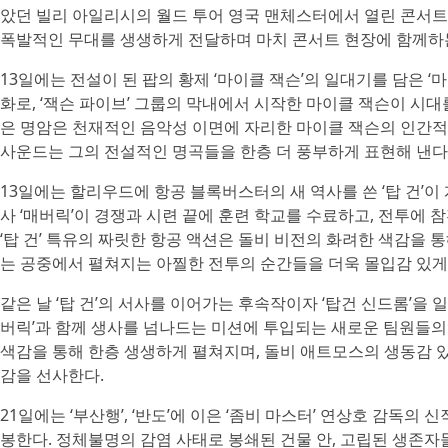
았던 빌리 아일리시의 월드 투어 영국 맨체스터에서 열린 콘서트
폭발적인 무대를 생생하게 전달하며 마치 콘서트 현장에 함께하
13일에는 전설이 된 팝의 황제 ‘마이클 잭슨’의 일대기를 담은 ‘
화로, ‘잭슨 파이브’ 그룹의 막내에서 시작한 마이클 잭슨이 시
은 명암은 천재적인 음악성 이면에 자리한 마이클 잭슨의 인간적
사운드는 그의 전설적인 명곡들을 한층 더 풍부하게 표현해 낸다
13일에는 할리우드에 항공 블록버스터의 새 역사를 쓴 ‘탑 건’이
사 ‘매버릭’이 경쟁과 시련 끝에 훈련 학교를 수료하고, 전투에 
‘탑 건’ 특유의 짜릿한 항공 액션은 돌비 비전의 화려한 색감을
는 공중에서 펼쳐지는 아찔한 전투의 순간들을 더욱 몰입감 있게
같은 날 ‘탑 건’의 서사를 이어가는 후속작이자 ‘탑건 신드롬’을 
버릭’과 함께 생사를 넘나드는 미션에 투입되는 새로운 팀원들의
색감을 통해 한층 생생하게 펼쳐지며, 돌비 애트모스의 생동감 
감을 선사한다.
21일에는 ‘부산행’, ‘반도’에 이은 ‘좀비 마스터’ 연상호 감독의
봉한다. 정체불명의 감염 사태로 봉쇄된 건물 안, 고립된 생존