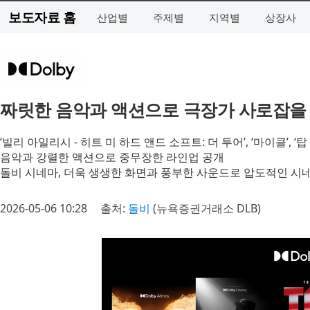
보도자료 홈
산업별
주제별
지역별
상장사
짜릿한 음악과 액션으로 극장가 사로잡을 
‘빌리 아일리시 - 히트 미 하드 앤드 소프트: 더 투어’, ‘마이클’, ‘
음악과 강렬한 액션으로 중무장한 라인업 공개
돌비 시네마, 더욱 생생한 화면과 풍부한 사운드로 압도적인 시
2026-05-06 10:28
출처:
돌비
(뉴욕증권거래소 DLB)