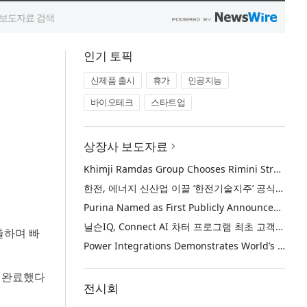
인기 토픽
신제품 출시
휴가
인공지능
바이오테크
스타트업
상장사 보도자료
Khimji Ramdas Group Chooses Rimini Street to Reduce SAP Support Costs, Protect 700+ Customizations and Reinvest Savings in Innovation
한전, 에너지 신산업 이끌 ‘한전기술지주’ 공식 출범
Purina Named as First Publicly Announced NIQ ConnectAI Charter Client
닐슨IQ, Connect AI 차터 프로그램 최초 고객사 ‘퓨리나’ 선정
출하며 빠
Power Integrations Demonstrates World’s First 2200 V GaN Technology for Next-Era High-Voltage Power Systems
을 완료했다
전시회