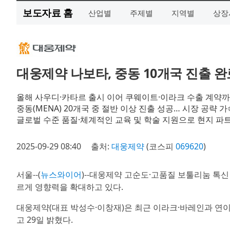
보도자료 홈
산업별
주제별
지역별
상장
대웅제약 나보타, 중동 10개국 진출 완
올해 사우디·카타르 출시 이어 쿠웨이트·이라크 수출 계약까지
중동(MENA) 20개국 중 절반 이상 진출 성공… 시장 공략 가
글로벌 수준 품질·체계적인 교육 및 학술 지원으로 현지 파
2025-09-29 08:40
출처:
대웅제약
(코스피
069620
)
서울--(
뉴스와이어
)--대웅제약 고순도·고품질 보툴리눔 톡
르게 영향력을 확대하고 있다.
대웅제약(대표 박성수·이창재)은 최근 이라크·바레인과 연이은
고 29일 밝혔다.