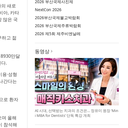
2026 부산국제사진제
타의 새로
NextCon 2026
비아, 카타
2026부산국제불교박람회
장 많은 국
2026 부산국제주류박람회
2026 제5회 제주비엔날레
구하고 젊
동영상
억8930만달
된다.
미용·성형
해 나간다는
으로 환자
AI 시대, 선택받는 치과의 조건은… 정유미 원장 ‘Min
i MBA for Dentists’ 단독 특강 개최
으며 올해
이 참석해