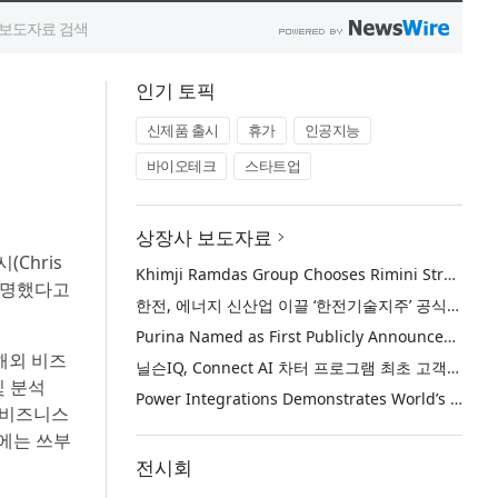
인기 토픽
신제품 출시
휴가
인공지능
바이오테크
스타트업
상장사 보도자료
(Chris
Khimji Ramdas Group Chooses Rimini Street to Reduce SAP Support Costs, Protect 700+ Customizations and Reinvest Savings in Innovation
 임명했다고
한전, 에너지 신산업 이끌 ‘한전기술지주’ 공식 출범
Purina Named as First Publicly Announced NIQ ConnectAI Charter Client
해외 비즈
닐슨IQ, Connect AI 차터 프로그램 최초 고객사 ‘퓨리나’ 선정
및 분석
Power Integrations Demonstrates World’s First 2200 V GaN Technology for Next-Era High-Voltage Power Systems
로 비즈니스
근에는 쓰부
전시회