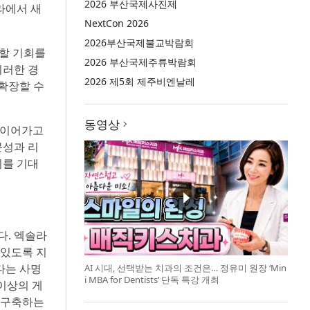
2026 부산국제사진제
라에서 새
NextCon 2026
2026부산국제불교박람회
여할 기회를
2026 부산국제주류박람회
이러한 경
2026 제5회 제주비엔날레
확장할 수
동영상
 이어가고
문성과 리
기를 기대
다. 엑솔라
 있도록 지
다는 사명
AI 시대, 선택받는 치과의 조건은… 정유미 원장 ‘Min
i MBA for Dentists’ 단독 특강 개최
 이상의 게
 구축하는