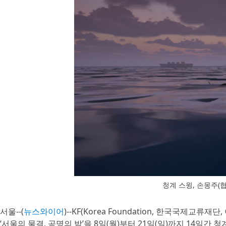
청계 스윙, 손몽주(협력
서울--(
뉴스와이어
)--KF(Korea Foundation, 한국국제
‘서울의 물결, 공명의 밤’을 8일(월)부터 21일(일)까지 14일