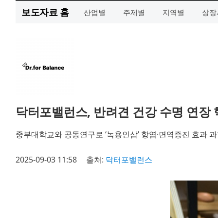
보도자료 홈
산업별
주제별
지역별
상장
닥터포밸런스, 반려견 건강 수명 연장 
중부대학교와 공동연구로 ‘녹용인삼’ 항염·면역증진 효과 
2025-09-03 11:58
출처:
닥터포밸런스