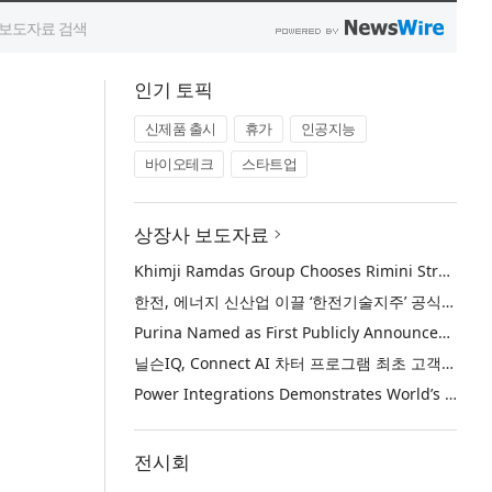
인기 토픽
신제품 출시
휴가
인공지능
바이오테크
스타트업
상장사 보도자료
Khimji Ramdas Group Chooses Rimini Street to Reduce SAP Support Costs, Protect 700+ Customizations and Reinvest Savings in Innovation
한전, 에너지 신산업 이끌 ‘한전기술지주’ 공식 출범
Purina Named as First Publicly Announced NIQ ConnectAI Charter Client
닐슨IQ, Connect AI 차터 프로그램 최초 고객사 ‘퓨리나’ 선정
Power Integrations Demonstrates World’s First 2200 V GaN Technology for Next-Era High-Voltage Power Systems
전시회