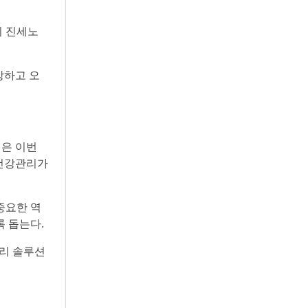
의 진세노
강하고 오
력은 이번
 건강관리가
중요한 역
록 돕는다.
관리 솔루션