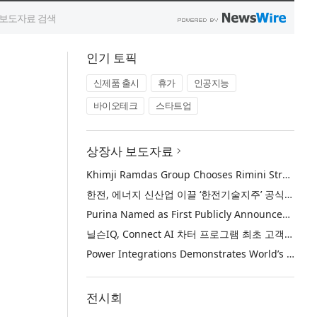
인기 토픽
신제품 출시
휴가
인공지능
바이오테크
스타트업
개
상장사 보도자료
Khimji Ramdas Group Chooses Rimini Street to Reduce SAP Support Costs, Protect 700+ Customizations and Reinvest Savings in Innovation
한전, 에너지 신산업 이끌 ‘한전기술지주’ 공식 출범
Purina Named as First Publicly Announced NIQ ConnectAI Charter Client
닐슨IQ, Connect AI 차터 프로그램 최초 고객사 ‘퓨리나’ 선정
Power Integrations Demonstrates World’s First 2200 V GaN Technology for Next-Era High-Voltage Power Systems
전시회