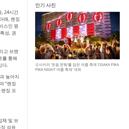
인기 사진
 24시간
 아래, 렌징
서비스인 원
 특성, 권
그리고 브랜
로를 통해
있다.
오사카의 ‘웃음 문화’를 담은 여름 축제 ‘OSAKA PIKA
PIKA NIGHT 여름 축제’ 개최
경과 높아지
며 “렌징
 렌징 프
업체 및 브
 렌징 섬유