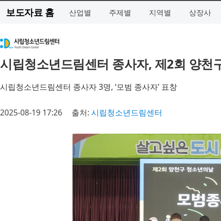
보도자료 홈
산업별
주제별
지역별
상장사
시립청소년드림센터 종사자, 제2회 양천구 
시립청소년드림센터 종사자 3명, ‘모범 종사자’ 표창
2025-08-19 17:26
출처:
시립청소년드림센터