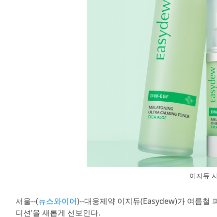
이지듀 
서울--(
뉴스와이어
)--대웅제약 이지듀(Easydew)가 여름
디션’을 새롭게 선보인다.