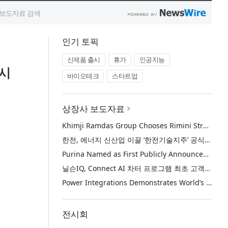
인기 토픽
신제품 출시
휴가
인공지능
출시
바이오테크
스타트업
상장사 보도자료
Khimji Ramdas Group Chooses Rimini Street to Reduce SAP Support Costs, Protect 700+ Customizations and Reinvest Savings in Innovation
한전, 에너지 신산업 이끌 ‘한전기술지주’ 공식 출범
Purina Named as First Publicly Announced NIQ ConnectAI Charter Client
닐슨IQ, Connect AI 차터 프로그램 최초 고객사 ‘퓨리나’ 선정
Power Integrations Demonstrates World’s First 2200 V GaN Technology for Next-Era High-Voltage Power Systems
전시회