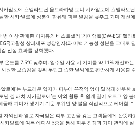
 시카알로에 △멜라토닌 울트라카밍 토너 시카알로에 △멜라토닌
탁월한 시카·알로에 성분이 함유돼 피부 열감을 낮추고 기미 개선
만 병 이상 판매된 이지듀의 베스트셀러 ‘기미앰플(DW-EGF 멜라
W-EGF(고활성 상피세포 성장인자)와 미백 기능성 성분을 그대로
열감 진정 효과를 강화했다.
온도를 7.5℃ 낮추며, 일주일 사용 시 기미를 약 11% 개선하는
 시원한 보습감을 갖춰 무덥고 습한 날씨에도 편안하게 사용할 
카알로에’는 부드러운 입자가 피부에 끈적임 없이 밀착돼 산뜻한
라토닌 겔 패치 시카알로에’는 야외 활동 후 쉽게 열이 오르고 양 
 제공해 기미가 생기기 쉬운 부위인 양 볼을 직접적으로 케어할 수
 자외선과 열로 자극받은 피부 고민을 갖는 고객들에게 산뜻하
 시카알로에 여름 에디션 3종을 통해 피부 진정과 기미 관리에 