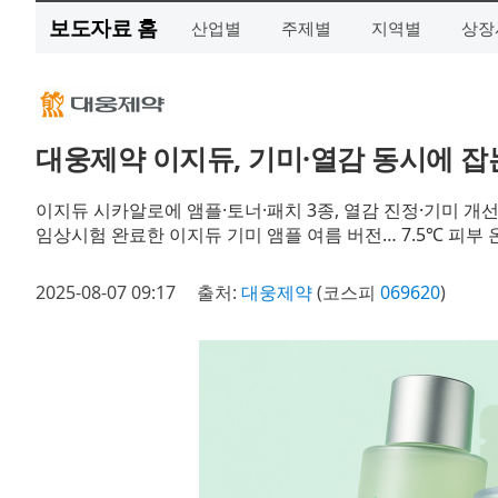
보도자료 홈
산업별
주제별
지역별
상장
대웅제약 이지듀, 기미·열감 동시에 잡는
이지듀 시카알로에 앰플·토너·패치 3종, 열감 진정·기미 개
임상시험 완료한 이지듀 기미 앰플 여름 버전… 7.5℃ 피부 온
2025-08-07 09:17
출처:
대웅제약
(코스피
069620
)