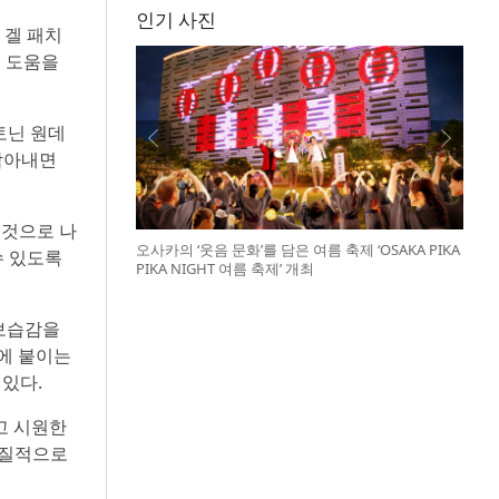
인기 사진
 겔 패치
에 도움을
토닌 원데
 담아내면
 것으로 나
오사카의 ‘웃음 문화’를 담은 여름 축제 ‘OSAKA PIKA
수 있도록
PIKA NIGHT 여름 축제’ 개최
 보습감을
볼에 붙이는
 있다.
고 시원한
실질적으로