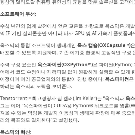
향상과 멀티모달 컴퓨팅 유연성의 균형을 맞춘 솔루션을 고객에
소프트웨어 우선:
수십 년간의 업계 발전에서 얻은 교훈을 바탕으로 옥스믹은 개발
믹 IP 기반 실리콘뿐만 아니라 타사 GPU 및 AI 가속기 플랫
옥스믹의 통합 소프트웨어 생태계인
옥스 캡슐(OXCapsule™)
은
배포할 수 있도록 지원하며, 기존 이기종 환경의 고질적인 구성 
주력 구성 요소인
옥스파이썬(OXPython™)
은 파이썬(Pytho
어에서 코드 수정이나 재컴파일 없이 원활하게 실행할 수 있게 한
예정이며 여러 공급업체와의 통합이 진행 중이다.
옥스파이썬
은
하려는 옥스믹의 노력을 보여준다.
Tenstorrent™ 최고경영자 짐 켈러(Jim Keller)는 “옥스믹과
옥스
그는 이어 “옥스파이썬이 CUDA용 Python® 워크로드를 웜홀(Wor
져올 수 있는 역량은 개발자 이동성과 생태계 확장에 매우 중요하다
리의 목표와도 일치한다”고 설명했다.
옥스믹의 혁신: