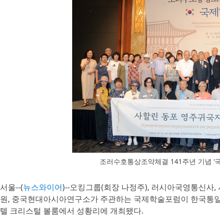
조러수호통상조약체결 141주년 기념 
서울--(
뉴스와이어
)--오킹그룹(회장 나정주), 러시아국영통신
원, 중국현대아시아연구소가 주관하는 국제학술포럼이 한국통일협
텔 크리스털 볼룸에서 성황리에 개최됐다.