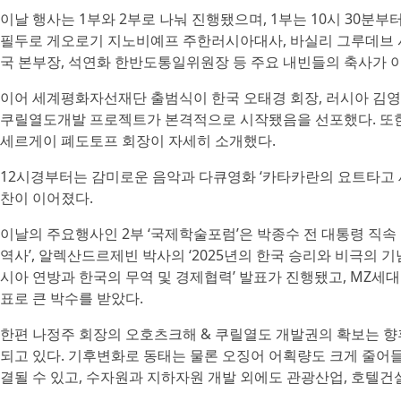
이날 행사는 1부와 2부로 나눠 진행됐으며, 1부는 10시 30
필두로 게오로기 지노비예프 주한러시아대사, 바실리 그루데브 
국 본부장, 석연화 한반도통일위원장 등 주요 내빈들의 축사가 
이어 세계평화자선재단 출범식이 한국 오태경 회장, 러시아 김
쿠릴열도개발 프로젝트가 본격적으로 시작됐음을 선포했다. 또한
세르게이 폐도토프 회장이 자세히 소개했다.
12시경부터는 감미로운 음악과 다큐영화 ‘카타카란의 요트타고 세
찬이 이어졌다.
이날의 주요행사인 2부 ‘국제학술포럼’은 박종수 전 대통령 직
역사’, 알렉산드르제빈 박사의 ‘2025년의 한국 승리와 비극의
시아 연방과 한국의 무역 및 경제협력’ 발표가 진행됐고, MZ세
표로 큰 박수를 받았다.
한편 나정주 회장의 오호츠크해 & 쿠릴열도 개발권의 확보는 향
되고 있다. 기후변화로 동태는 물론 오징어 어획량도 크게 줄어
결될 수 있고, 수자원과 지하자원 개발 외에도 관광산업, 호텔건