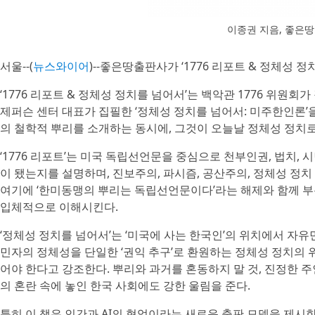
이종권 지음, 좋은땅출
서울--(
뉴스와이어
)--좋은땅출판사가 ‘1776 리포트 & 정체성 정
‘1776 리포트 & 정체성 정치를 넘어서’는 백악관 1776 위원회가 
제퍼슨 센터 대표가 집필한 ‘정체성 정치를 넘어서: 미주한인론
의 철학적 뿌리를 소개하는 동시에, 그것이 오늘날 정체성 정치
‘1776 리포트’는 미국 독립선언문을 중심으로 천부인권, 법치
이 됐는지를 설명하며, 진보주의, 파시즘, 공산주의, 정체성 정
여기에 ‘한미동맹의 뿌리는 독립선언문이다’라는 해제와 함께 부
입체적으로 이해시킨다.
‘정체성 정치를 넘어서’는 ‘미국에 사는 한국인’의 위치에서 자
민자의 정체성을 단일한 ‘권익 추구’로 환원하는 정체성 정치의 
어야 한다고 강조한다. 뿌리와 과거를 혼동하지 말 것, 진정한
의 혼란 속에 놓인 한국 사회에도 강한 울림을 준다.
특히 이 책은 인간과 AI의 협업이라는 새로운 출판 모델을 제시한 