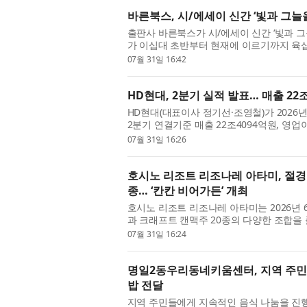
바른북스, 시/에세이 신간 ‘빛과 그늘
출판사 바른북스가 시/에세이 신간 ‘빛과 그
가 이십대 초반부터 현재에 이르기까지 육십
들을 담담하게 풀어낸 글들의 모음이다. 풋풋
07월 31일 16:42
HD현대, 2분기 실적 발표… 매출 22
HD현대(대표이사 정기선·조영철)가 2026년
2분기 연결기준 매출 22조4094억원, 영업
매출은 30.2%, 영업이익은 262.2% 증가한 
07월 31일 16:26
호시노 리조트 리조나레 아타미, 절경 
종… ‘칸칸 비어가든’ 개최
호시노 리조트 리조나레 아타미는 2026년 6
과 크래프트 캔맥주 20종의 다양한 조합을 
다. 하늘과 바다, 숲이 어우러진 리조트 리조
07월 31일 16:24
명일2동우리동네키움센터, 지역 주민을
밥 전달
지역 주민들에게 지속적인 음식 나눔을 진