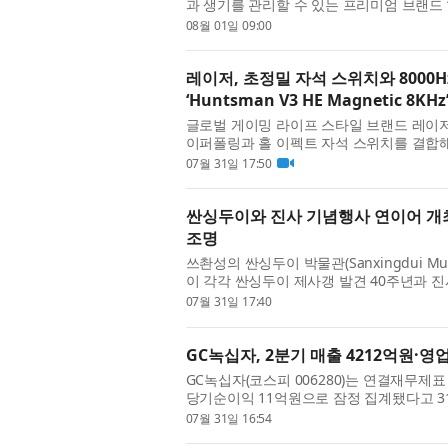
과 생기를 관리할 수 있는 프리미엄 브랜드 ‘
는 나이에 구애받지 않고 생기 있는 라이프스
08월 01일 09:00
레이저, 초정밀 자석 스위치와 8000
‘Huntsman V3 HE Magnetic 8K
글로벌 게이밍 라이프 스타일 브랜드 레이저(R
이퍼폴링과 홀 이펙트 자석 스위치를 결합해 
Huntsman V3 HE Magnetic 8KHz’ 라
07월 31일 17:50
싼싱두이와 진사 기념행사 연이어 개
조명
쓰촨성의 싼싱두이 박물관(Sanxingdui Mus
이 각각 싼싱두이 제사갱 발견 40주년과 
했다. 서로 약 40km 떨어진 두 유적은 한 곳은
07월 31일 17:40
GC녹십자, 2분기 매출 4212억원·영
GC녹십자(코스피 006280)는 연결재무제표 
당기순이익 11억원으로 잠정 집계됐다고 3
제외 효과와 함께 계절성 고마진 품목의 매출
07월 31일 16:54