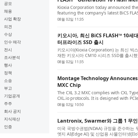
공모
Kioxia Corporation today announced the 
채용
featuring the company’s latest BiCS FL
demanding enterprise and AI workloads,
사업 확장
08월 02일 11:35
의견
수상
키오시아, 최신 BiCS FLASH™ 10세
터프라이즈 SSD 출시
인수 매각
전시
키오시아(Kioxia Corporation) 는 최신 
재한 키오시아 CM10 시리즈 SSD를 출시
조사분석
라이즈 및 AI 워크로드를 위해 설계된 이 
08월 02일 11:35
행사
정책
Montage Technology Announces In
소송
MXC Chip
부고
The CXL 3.2 MXC complies with CXL Type
기업공개
CXL.io protocols. It is designed with PC
transfer rates of up to 64 GT/s. The chi
주주
08월 02일 10:50
회사 공지
지식재산
Lantronix, Swarmer와 그룹 
인증
미국 국방수권법(NDAA) 규정을 준수하는 
엣지 AI(Edge AI) 및 산업용 사물인터넷(IIo