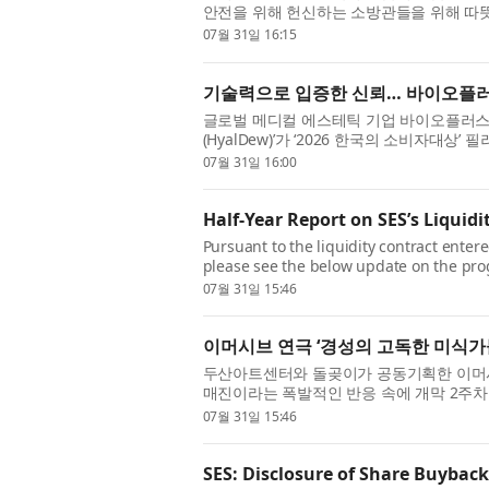
안전을 위해 헌신하는 소방관들을 위해 따뜻한
안전센터를 방문해 아침 일찍부터 만든 삼각
07월 31일 16:15
기술력으로 입증한 신뢰… 바이오플러스
글로벌 메디컬 에스테틱 기업 바이오플러스의
(HyalDew)’가 ‘2026 한국의 소비자대
선택한 이번 수상은 단순한 브랜드 인지도를 
07월 31일 16:00
Half-Year Report on SES’s Liquidi
Pursuant to the liquidity contract entere
please see the below update on the progr
services were implemented as of 7 April 
07월 31일 15:46
이머시브 연극 ‘경성의 고독한 미식가들
두산아트센터와 돌곶이가 공동기획한 이머시브
매진이라는 폭발적인 반응 속에 개막 2주차를
의 재발견’이다. 객석에 앉아 무대를 바라보던
07월 31일 15:46
SES: Disclosure of Share Buyback