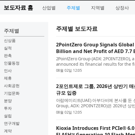
보도자료 홈
산업별
주제별
지역별
상장사
주제별 보도자료
주제별
신상품
2PointZero Group Signals Global
실적
Billion and Net Profit of AED 7.7 
판촉
2PointZero Group (ADX: 2POINTZERO), a
인물동정
announced its financial results for the f
and delivering a Group Net Profit of AED 7
인사
08월 02일 12:05
제휴
사회공헌
2포인트제로 그룹, 2026년 상반기 매
규모 입증
기업문화
아랍에미리트(UAE) 아부다비에 본사를 둔 선
분양
Group, ADX: 2POINTZERO)은 202
투자
77억AED를 기록했다고 밝혔다. 이러한 견조
08월 02일 12:05
설립
연구개발
Kioxia Introduces First PCIe® 6.0
계약
FLASH™ Generation 10 Flash Me