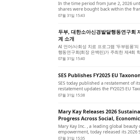
In the time period from June 2, 2026 un
shares were bought back within the fra
obligations under SES’s Equity Based Co
07월 31일 15:43
두부, 대한소아신경발달행동연구회 제
계 소개
AI 언어/사회성 치료 프로그램 ‘두부핑퐁
행동연구회(회장 은백린)가 주최한 제4회 
‘언어발달 지연 아동의 임상적 접근과 최신 중
07월 31일 15:40
SES Publishes FY2025 EU Taxon
SES today published a restatement of it
restatement updates the FY2025 EU Tax
Report and supersedes the previously pu
07월 31일 15:38
Mary Kay Releases 2026 Sustaina
Progress Across Social, Economi
Mary Kay Inc. , a leading global beaut
empowerment, today released its 2026 Su
2030 goals and celebrating the 2025 and
07월 31일 15:35