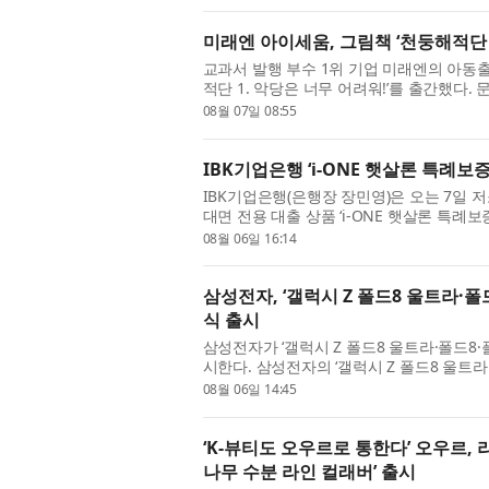
미래엔 아이세움, 그림책 ‘천둥해적단 1
교과서 발행 부수 1위 기업 미래엔의 아동
적단 1. 악당은 너무 어려워!’를 출간했다. 문채
빵’ 등 사랑스러운 동물 캐릭터와 계절의 생생
08월 07일 08:55
IBK기업은행 ‘i-ONE 햇살론 특례보증
IBK기업은행(은행장 장민영)은 오는 7일 
대면 전용 대출 상품 ‘i-ONE 햇살론 특례
한 대면 전용 상품 ‘IBK햇살론 특례보증’에 이
08월 06일 16:14
삼성전자, ‘갤럭시 Z 폴드8 울트라·폴드
식 출시
삼성전자가 ‘갤럭시 Z 폴드8 울트라·폴드8·
시한다. 삼성전자의 ‘갤럭시 Z 폴드8 울트라
행된 사전 판매에서 갤럭시 스마트폰 최고 기록
08월 06일 14:45
‘K-뷰티도 오우르로 통한다’ 오우르,
나무 수분 라인 컬래버’ 출시