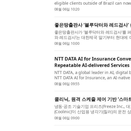
eligible clients outside of Brazil can now
through the B3 exchange. Interactive Brok
08월 06일 10:20
좋은땅출판사 ‘블루닥터와 레드검사’
좋은땅출판사가 ‘블루닥터와 레드검사’를 펴냈
와 레드검사’는 대한제국 말기부터 현대에 
따라가는 역사 장편소설이다. 생명을 살리는 
08월 06일 10:00
NTT DATA AI for Insurance Conv
Repeatable AI-delivered Services
NTT DATA, a global leader in AI, digita
NTT DATA AI for Insurance, an AI-native
insurance workflows into governed, repeat
08월 06일 09:55
쿨리닉, 원격 스케줄 제어 기반 ‘스마
냉동·공조 기술기업 프리즈(Freeze Inc.
(Coolinic)’이 산업용 냉각기(칠러)의
로 자동 운전할 수 있는 ‘스마트 냉각기’를 공
08월 06일 09:00