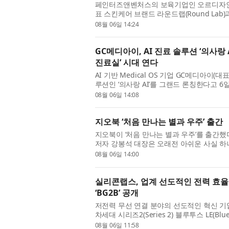
페인터즈앤벤처스의 보육기업인 오르디자인하우
표 스킨케어 브랜드 라운드랩(Round Lab)과
션을 선보인다. 이번 협업은 한국 스킨케어와
08월 06일 14:24
GC메디아이, AI 진료 솔루션 ‘의사랑
진료실’ 시대 연다
AI 기반 Medical OS 기업 GC메디아이
루션인 ‘의사랑 AI’를 그랜드 론칭한다고 6일
건 아래, 국내 시장 점유율 1위 전자차트(EMR)
08월 06일 14:08
지오북 ‘처음 만나는 별과 우주’ 출간
지오북이 ‘처음 만나는 별과 우주’를 출간했
저자 강봉석 대장은 오래전 아쉬운 사실 하
고도 기대만큼 감동하지 못하거나 때로는 실
08월 06일 14:00
실리콘랩스, 업계 선도적인 전력 효율·
‘BG2B’ 공개
저전력 무선 연결 분야의 선도적인 혁신 기업인 
차세대 시리즈2(Series 2) 블루투스 LE(Blue
BG2B는 업계 최고 수준의 전력 효율, 보안
08월 06일 11:58