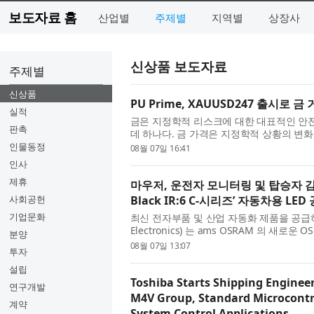
보도자료 홈
산업별
주제별
지역별
상장사
신상품 보도자료
주제별
신상품
PU Prime, XAUUSD247 출시로 
실적
금은 지정학적 리스크에 대한 대표적인 안
판촉
데 하나다. 금 가격은 지정학적 상황의 변
리 변화 등에 민감하게 반응하며 빠르게 움직이
인물동정
08월 07일 16:41
인사
제휴
마우저, 운전자 모니터링 및 탑승자 감지
사회공헌
Black IR:6 C-시리즈’ 자동차용 LED
기업문화
최신 전자부품 및 산업 자동화 제품을 공급
Electronics) 는 ams OSRAM 의 새로운 
분양
OSLON Black IR:6 LED 는 운전자 및 탑
08월 07일 13:07
투자
설립
Toshiba Starts Shipping Enginee
연구개발
M4V Group, Standard Microcontr
계약
System Control Applications