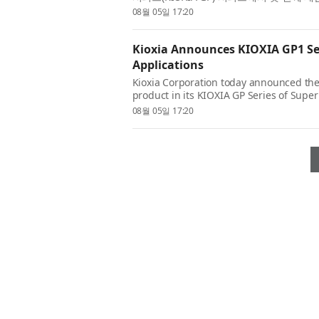
NVMe™ SSD를 발표했다. 올해 초에 소개된
08월 05일 17:20
Kioxia Announces KIOXIA GP1 Ser
Applications
Kioxia Corporation today announced the
product in its KIOXIA GP Series of Supe
Building on the KIOXIA GP Series technol
08월 05일 17:20