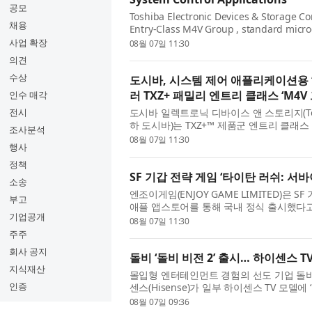
공모
Toshiba Electronic Devices & Storage C
채용
Entry-Class M4V Group , standard micro
with a floating-point unit (FPU), that e
사업 확장
08월 07일 11:30
의견
수상
도시바, 시스템 제어 애플리케이션용 
러 TXZ+ 패밀리 엔트리 클래스 ‘M4
인수 매각
전시
도시바 일렉트로닉 디바이스 앤 스토리지(Toshiba El
하 도시바)는 TXZ+™ 제품군 엔트리 클래스
조사분석
(FPU)를 갖춘 암 코어텍스-M4(Arm® Corte
08월 07일 11:30
행사
정책
SF 기갑 전략 게임 ‘타이탄 러쉬: 서
소송
엔조이게임(ENJOY GAME LIMITED)은 
부고
애플 앱스토어를 통해 국내 정식 출시했다고 
기업공개
직접 조종, 미녀 지휘관 모집, 피난처 운영 등을
08월 07일 11:30
주주
회사 공지
돌비 ‘돌비 비전 2’ 출시… 하이센스 
지식재산
몰입형 엔터테인먼트 경험의 선도 기업 돌비 래버
인증
센스(Hisense)가 일부 하이센스 TV 모델에 ‘돌
데이트를 통해 더 많은 모델에 확대 적용할 
08월 07일 09:36