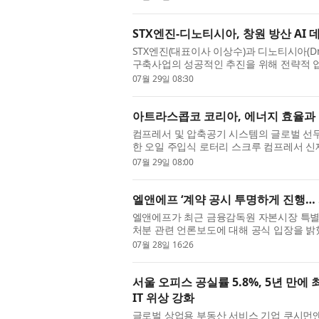
STX엔진-디노티시아, 창원 방산 AI
STX엔진(대표이사 이상수)과 디노티시아(Dnot
구축사업의 성공적인 추진을 위해 전략적 업
업 분야의 인공지능(AI) 활용 확대와 데이터 
07월 29일 08:30
아트라스콥코 코리아, 에너지 효율과 경제성
컴프레서 및 압축공기 시스템의 글로벌 선
한 오일 주입식 로터리 스크루 컴프레서 신제품
은 VSD의 에너지 절감 이점을 유지하면서도 
07월 29일 08:00
엘앤에프 ‘계약 공시 투명하게 진행…
엘앤에프가 최근 금융감독원 자본시장 특별
처분 관련 언론보도에 대해 공식 입장을 밝혔
사와의 하이니켈 양극재 공급계약 관련 감액 공
07월 28일 16:26
서울 오피스 공실률 5.8%, 5년 만에
IT 위상 강화
글로벌 상업용 부동산 서비스 기업 쿠시먼앤