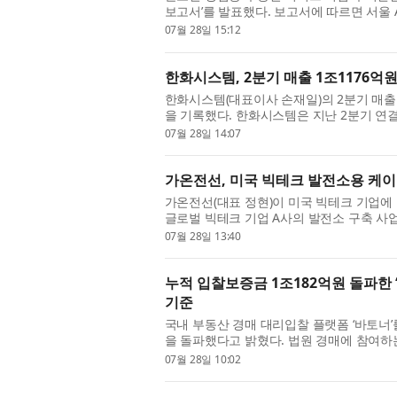
보고서’를 발표했다. 보고서에 따르면 서울 A
승한 5.8%를 기록했다. 이는 2021년 3분기 
07월 28일 15:12
한화시스템, 2분기 매출 1조1176억원
한화시스템(대표이사 손재일)의 2분기 매
을 기록했다. 한화시스템은 지난 2분기 연결
기록해 전년 동기 대비 각각 45%, 219% 증가
07월 28일 14:07
가온전선, 미국 빅테크 발전소용 케이
가온전선(대표 정현)이 미국 빅테크 기업에
글로벌 빅테크 기업 A사의 발전소 구축 사업
밝혔다. 이번 사업은 미국 빅테크 기업이 AI
07월 28일 13:40
누적 입찰보증금 1조182억원 돌파한 ‘
기준
국내 부동산 경매 대리입찰 플랫폼 ‘바토너
을 돌파했다고 밝혔다. 법원 경매에 참여하
이는 것은 드문 일로, 회사는 ‘안전 장치가 만
07월 28일 10:02