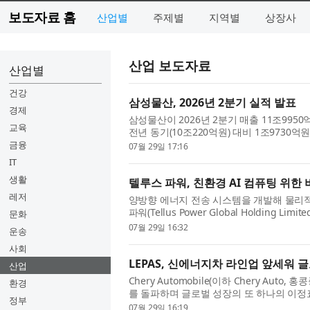
보도자료 홈
산업별
주제별
지역별
상장사
산업 보도자료
산업별
건강
삼성물산, 2026년 2분기 실적 발표
경제
삼성물산이 2026년 2분기 매출 11조995
교육
전년 동기(10조220억원) 대비 1조9730억
증가했다. 영업이익은 전년 동기(7530억원) 대
금융
07월 29일 17:16
IT
생활
텔루스 파워, 친환경 AI 컴퓨팅 위한 버티컬
레저
양방향 에너지 전송 시스템을 개발해 물리적 AI
파워(Tellus Power Global Holding L
문화
공지능(AI) 모델인 ‘Tellus Energy AI’를
07월 29일 16:32
운송
사회
LEPAS, 신에너지차 라인업 앞세워 
산업
Chery Automobile(이하 Chery Auto
환경
를 돌파하며 글로벌 성장의 또 하나의 이정표를
정부
사 자격으로 처음 ‘2026 포춘 차이나 500(Fortu
07월 29일 16:19