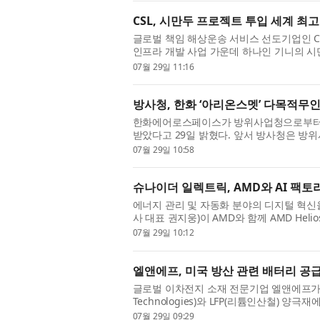
CSL, 시만두 프로젝트 투입 세계 최
글로벌 책임 해상운송 서비스 선도기업인 CSL 
인프라 개발 사업 가운데 하나인 기니의 시만
셔틀선(Transhipment Shuttle Vessel, T
07월 29일 11:16
방사청, 한화 ‘아리온스멧’ 다목적무
한화에어로스페이스가 방위사업청으로부터 
받았다고 29일 밝혔다. 앞서 방사청은 
리온스멧(Arion-SMET)’을 군 다목적무인차
07월 29일 10:58
슈나이더 일렉트릭, AMD와 AI 팩토리
에너지 관리 및 자동화 분야의 디지털 혁신
사 대표 권지웅)이 AMD와 함께 AMD He
증을 완료했다고 밝혔다. 이번 레퍼런스 디자인
07월 29일 10:12
엘앤에프, 미국 방산 관련 배터리 공급
글로벌 이차전지 소재 전문기업 엘앤에프가 미
Technologies)와 LFP(리튬인산철) 
은 미국을 중심으로 배터리 소재의 원산지, 공
07월 29일 09:29