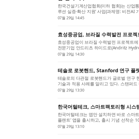
한국건설기계산업협회(이하 협회)는 산업통상
루션 실증·확산 지원’ 사업(과제명: 비전AI
사업)의 주관기관으로 선정돼 본격적인 사업
07월 29일 14:45
효성중공업, 브라질 수력발전 프로젝
효성중공업이 브라질 수력발전 프로젝트에 
전문기업 안드리츠 하이드로(Andritz Hydr
밝혔다. 이번에 공급되는 초고압변압기는 브
07월 29일 14:30
테솔로 로봇핸드, Stanford 연구 
테솔로의 다관절 로봇핸드가 글로벌 연구 
기술과 적용 사례를 알리고 있다. 스탠퍼드 대학(S
5F-M이 연이어 채택된 데 이어 MIT에서는 
07월 29일 13:30
한국머털테크, 스마트팩토리형 시스템
한국머털테크는 앱만 설치하면 바로 스마트팩
플랜트’ 앱을 출시하고, 출시 기념 선착순 
나 로컬 네트워크 같은 장비 없이 휴대폰에 
07월 29일 13:10