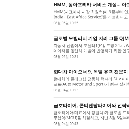
HMM, 동아프리카 서비스 개설… 아
HMM(대표이사 사장 최원혁)이 9월부터 인도
India - East Africa Service)’를
인 컨테이너 부문 ‘허브 앤 스포크(Hub & Spok
08월 05일 10:25
글로벌 모빌리티 기업 지리 그룹 QJMO
자동차 산업에서 포뮬러1(F1), 르망 24시
데이터를 양산차 개발에 반영하기 위한 연구개
M, 아우디 등 글로벌 제조사들이 막대한 비
08월 05일 10:21
현대차 아이오닉 9, 독일 유력 전문지
현대차의 플래그십 전동화 럭셔리 SUV 아이
포트(Auto Motor und Sport)’가 
전기 SUV 시장을 대표하는 모델 중 하나인 볼
08월 04일 10:23
금호타이어, 콘티넨탈타이어와 전략
금호타이어(대표이사 정일택)가 글로벌 프리미엄
무협약(MOU)을 체결하고, 지난 8월 3일부
매를 시작했다. 이번 협약식에는 금호타이어 
08월 04일 09:43