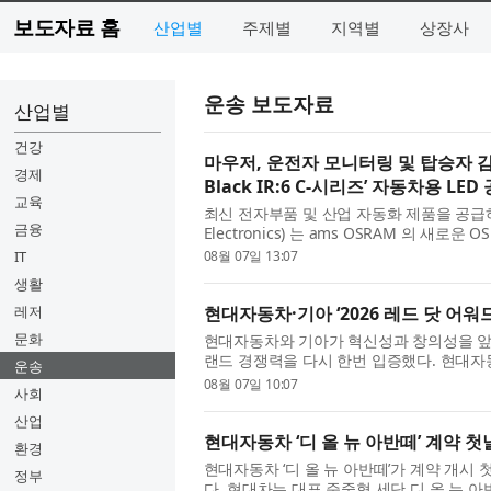
보도자료 홈
산업별
주제별
지역별
상장사
운송 보도자료
산업별
건강
마우저, 운전자 모니터링 및 탑승자 감지
경제
Black IR:6 C-시리즈’ 자동차용 LED
교육
최신 전자부품 및 산업 자동화 제품을 공급
금융
Electronics) 는 ams OSRAM 의 새로운 
OSLON Black IR:6 LED 는 운전자 및 탑
IT
08월 07일 13:07
생활
레저
현대자동차·기아 ‘2026 레드 닷 어워
문화
현대자동차와 기아가 혁신성과 창의성을 앞
랜드 경쟁력을 다시 한번 입증했다. 현대자동차
운송
션 디자인 부문(Red Dot Design Award: Bra
08월 07일 10:07
사회
산업
현대자동차 ‘디 올 뉴 아반떼’ 계약 첫
환경
현대자동차 ‘디 올 뉴 아반떼’가 계약 개시
정부
다. 현대차는 대표 준중형 세단 디 올 뉴 아