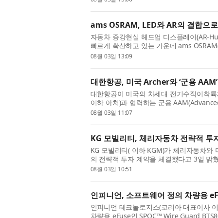
ams OSRAM, LED와 AR의 결
자동차 증강현실 헤드업 디스플레이(AR-H
빠르게 확산하고 있는 가운데 ams OSRAM(한
구현을 위한 프로젝션 등급 RGB LED 광원 ‘OSRA
08월 03일 13:09
대한항공, 미국 Archer와 ‘군용 AAM
대한항공이 미국의 차세대 전기수직이착륙기(eVT
이하 아처)과 협력하는 군용 AAM(Advanced
계의 주목을 받고 있다. 해외에서 검증된 민간
08월 03일 11:07
KG 모빌리티, 체리자동차 전략적 투
KG 모빌리티( 이하 KGM)가 체리자동차와 
의 전략적 투자 계약을 체결했다고 3일 밝혔
로벌 동반성장을 위한 전략적 투자 계약 체결식
08월 03일 10:51
인피니언, 소프트웨어 정의 차량용 eF
인피니언 테크놀로지스(코리아 대표이사 이승수
차량용 eFuse인 SPOC™ Wire Guard B