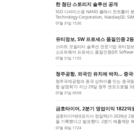
한 첨단 스토리지 솔루션 공개
SSD 디바이스용 NAND 플래시 컨트롤러 분야
Technology Corporation, Nasdaq
(MediaTek)과 함께 AI 대응형 자동차 플
07월 31일 15:30
유티정보, SW 프로세스 품질인증 2
스마트 모빌리티 솔루션 전문기업 유티정보
소프트웨어 프로세스 품질인증(SP, Software Pro
위로 획득했다고 31일 밝혔다. 취득일은 2026
07월 31일 11:55
청주공항, 외국인 유치에 박차… 중국
청주국제공항과 중국 상하이를 잇는 중국동방
항 설명회’가 지난 29일 청주 엔포드호텔 
치에서 두드러진 성장세를 보이고 있다. 한국
07월 31일 09:58
금호타이어, 2분기 영업이익 1822억
금호타이어(대표이사 정일택)가 2026년 2분
을 기록했다고 발표했다. 2분기 매출액은 북
수익 타이어를 비롯한 교체용(RE) 타이어 판매
07월 30일 17:24