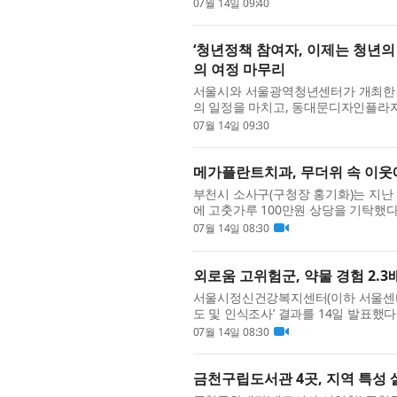
Water Authority, DEWA)의 100
07월 14일 09:40
‘청년정책 참여자, 이제는 청년의
의 여정 마무리
서울시와 서울광역청년센터가 개최한 ‘2
의 일정을 마치고, 동대문디자인플라자(
며 성황리에 마무리됐다. 이번 박람회는 
07월 14일 09:30
메가플란트치과, 무더위 속 이웃
부천시 소사구(구청장 홍기화)는 지난
에 고춧가루 100만원 상당을 기탁했
지역 내 어르신과 취약계층을 위한 무료
07월 14일 08:30
외로움 고위험군, 약물 경험 2.3
서울시정신건강복지센터(이하 서울센터)
도 및 인식조사’ 결과를 14일 발표했다
사회적 고립과 연결된 것으로 나타났다.
07월 14일 08:30
금천구립도서관 4곳, 지역 특성 살