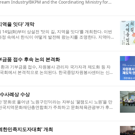
ream Industry/BKPM and the Coordinating Ministry for
a groundbreaking collaboration aimed at s...
지역을 잇다’ 개막
14일(화)부터 상설전 ‘맛의 길, 지역을 잇다’​를 개최한다. 이번
정 속에서 한식이 어떻게 발전해 왔는지를 조명한다. 지역마
 주고받으며 오늘날 ...
금품 접수 후속 논의 본격화
과 기부금품 접수, 자원봉사 관리자 국가자격 제도화 등 자
가 국회에서 본격적으로 논의된다. 한국중앙자원봉사센터는 신정
으로 오는 7월 14일(화)...
우수사례상 수상
‘문화로 풀어낸 ‘노원구민’이라는 자부심 ‘꿀잼도시 노원’을 만
례가 한국지역문화재단총연합회가 주최하고 문화체육관광부가 후원
서 지역문화 우수사례(...
세계한민족지도자대회’ 개최