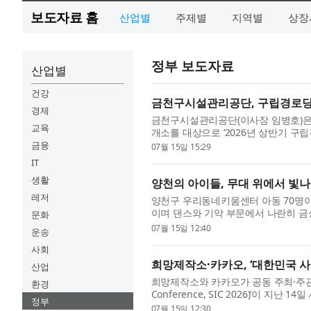
보도자료 홈
산업별
주제별
지역별
상장
정부 보도자료
산업별
건강
금천구시설관리공단, 구립경로당 
경제
금천구시설관리공단(이사장 임병호)은 지
교육
개소를 대상으로 ‘2026년 상반기 구
세먼지와 실내 공기질 관리의 중요성이 
금융
07월 15일 15:29
IT
생활
양천의 아이들, 무대 위에서 빛
레저
양천구 우리동네키움센터 아동 70명
이며 댄스와 기악 부문에서 나란히 금
문화
영태)가 주최하고 남산케이블카가 후원한
07월 15일 12:40
운송
사회
희망제작소·카카오, ‘대한민국 사회
산업
희망제작소와 카카오가 공동 주최·주관한 ‘
환경
Conference, SIC 2026)’이 
정부
사회혁신 컨퍼런스 2026’은 희망제작소
07월 15일 12:30