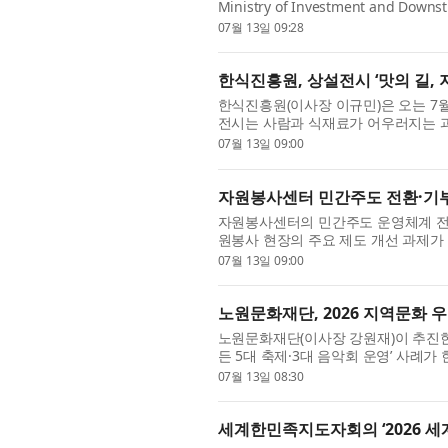
Ministry of Investment and Downst
Economic Affairs) today announced 
07월 13일 09:28
한식진흥원, 상설전시 ‘맛의 길, 
한식진흥원(이사장 이규민)은 오는 7월 
전시는 사람과 식재료가 어우러지는 과
다 다른 식재료와 조리법이 서로 영향을
07월 13일 09:00
자원봉사센터 민간주도 전환·기부
자원봉사센터의 민간주도 운영체계 전환
원봉사 현장의 주요 제도 개선 과제
훈 국회의원, 한국자원봉사센터협회와 공동
07월 13일 09:00
노원문화재단, 2026 지역문화 
노원문화재단(이사장 강원재)이 추진한 
든 5대 축제·3대 음악회 운영’ 사
한 ‘2026 지역상생·문화동행 페스타’에
07월 13일 08:30
세계한민족지도자회의 ‘2026 