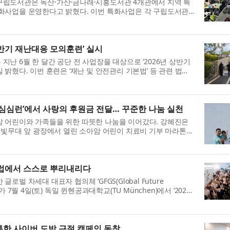
구립도서관은 독산·가산·금나래·시흥도서관 4개관에서 지역 특
화사업을 운영한다고 밝혔다. 이번 특화사업은 각 구립도서관
도서관에서 자신의 삶과 지역...
반기 재난대응 모의훈련’ 실시
난 6월 한 달간 공단 전 사업장을 대상으로 ‘2026년 상반기
 밝혔다. 이번 훈련은 ‘재난 및 안전관리 기본법’ 등 관련 법령
 이용고객·지역주민·유...
산수 심심런’에서 사랑의 후원금 전달… 꾸준한 나눔 실천
 어린이와 가족들을 위한 따뜻한 나눔을 이어갔다. 강혜진은
 물빛무대 앞 광장에서 열린 소아암 어린이 치료비 기부 마라톤
국백혈병소아암협회에 후원금을...
유럽에서 스스로 뿌리내리다
벌 차세대 대표자 협의체 ‘GFGS(Global Future
)’가 7월 4일(토) 독일 뮌헨공과대학교(TU München)에서 ‘2026
on Forum)’을 개최했다. 이날 행사는 독일...
통한 사이버 도박 근절 캠페인 동참