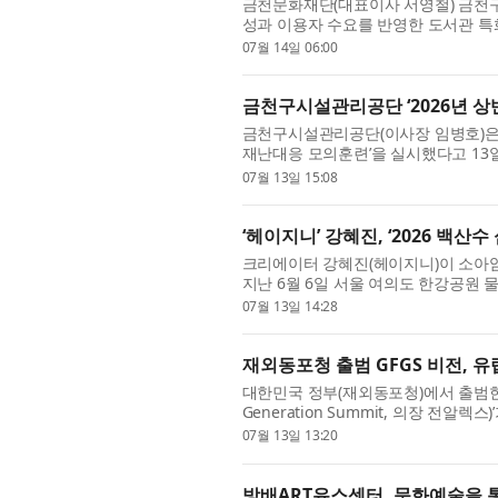
금천문화재단(대표이사 서영철) 금천
성과 이용자 수요를 반영한 도서관 특
의 정체성을 강화하고, 주민이 가까운 
07월 14일 06:00
금천구시설관리공단 ‘2026년 상
금천구시설관리공단(이사장 임병호)은 지
재난대응 모의훈련’을 실시했다고 13일
에 따라 진행됐으며, 공단 직원 82명과
07월 13일 15:08
‘헤이지니’ 강혜진, ‘2026 백
크리에이터 강혜진(헤이지니)이 소아암
지난 6월 6일 서울 여의도 한강공원
‘2026 백산수 심심런’에 참석해 한
07월 13일 14:28
재외동포청 출범 GFGS 비전, 
대한민국 정부(재외동포청)에서 출범한 글로
Generation Summit, 의장 전알렉스
GFGS 비전포럼 — 뮌헨(Munich Visi
07월 13일 13:20
방배ART유스센터, 문화예술을 