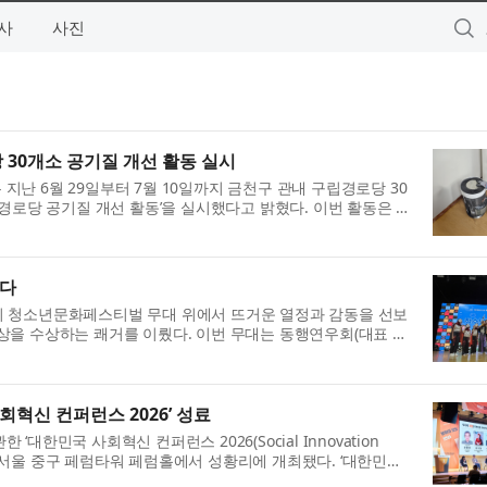
사
사진
30개소 공기질 개선 활동 실시
난 6월 29일부터 7월 10일까지 금천구 관내 구립경로당 30
립경로당 공기질 개선 활동’을 실시했다고 밝혔다. 이번 활동은 미
높아짐에 따라 경로당을 ...
나다
이 청소년문화페스티벌 무대 위에서 뜨거운 열정과 감동을 선보
상을 수상하는 쾌거를 이뤘다. 이번 무대는 동행연우회(대표 김
 행사로, 양천구 우리동...
혁신 컨퍼런스 2026’ 성료
대한민국 사회혁신 컨퍼런스 2026(Social Innovation
지난 14일 서울 중구 페럼타워 페럼홀에서 성황리에 개최됐다. ‘대한민국
 창립 20주년을 기념해 마련...