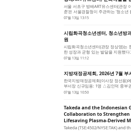
서울 서초구 방배ART유스센터(관장 
춘’은 서울경찰청이 주관하는 ‘청소년 
스센터는 청소년들이 디지털 가상 환경
07월 13일 13:15
시립화곡청소년센터, 청소년방과후
원
시립화곡청소년센터(관장 정상영)는 
한 성장과 균형 있는 발달을 지원했다
필요한 청소년들에게 안전한 활동 환경
07월 13일 11:12
지방재정공제회, 2026년 7월 
한국지방재정공제회(이사장 정선용)에서
부서장 신규임용: 1명 △김인덕 중부
영식 회원지원부장 한국지방재정공제회
07월 13일 10:50
Takeda and the Indonesian
Collaboration to Strengthen
Lifesaving Plasma-Derived M
Takeda (TSE:4502/NYSE:TAK) and th