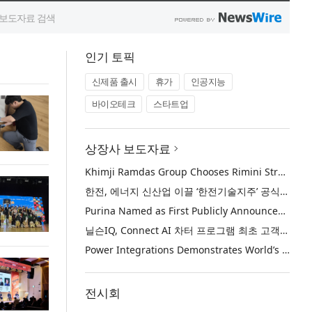
인기 토픽
신제품 출시
휴가
인공지능
바이오테크
스타트업
상장사 보도자료
Khimji Ramdas Group Chooses Rimini Street to Reduce SAP Support Costs, Protect 700+ Customizations and Reinvest Savings in Innovation
한전, 에너지 신산업 이끌 ‘한전기술지주’ 공식 출범
Purina Named as First Publicly Announced NIQ ConnectAI Charter Client
닐슨IQ, Connect AI 차터 프로그램 최초 고객사 ‘퓨리나’ 선정
Power Integrations Demonstrates World’s First 2200 V GaN Technology for Next-Era High-Voltage Power Systems
전시회