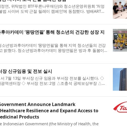
이정연, 위탁법인 BTF푸른나무재단)와 청소년운영위원회 ‘처엉
불법 사이버 도박 근절 릴레이 캠페인’에 동참했다. 방배ART유
과 스마트폰 중독에서 벗어...
아카데미 ‘몽땅연필’ 통해 청소년의 건강한 성장 지
청소년방과후아카데미 ‘몽땅연필’을 통해 지역 청소년들의 건강
고 밝혔다. 청소년방과후아카데미 몽땅연필은 방과 후 돌봄이
을 제공하고 학습지원·전문...
부서장 신규임용 및 전보 실시
 7월 13일 부서장 신규 임용과 부서장 전보를 실시했다. ◇
권광역센터장 ◇ 부서장 전보: 2명 △조충석 공제보상부장 △김
 소개 한국지방재정공제회는 전...
 Government Announce Landmark
 Healthcare Resilience and Expand Access to
edicinal Products
e Indonesian Government (the Ministry of Health, the