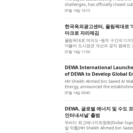
challenges, has officially closed su
unprecedented 10,233 entries from 1
07월 14일 16:15
한국옥외광고센터, 올림픽대로 ‘
마크로 자리매김
올림픽대로 여의도~동작 구간의 디지털
더불어 도시경관 개선과 공익 캠페인 
사장 정선용) 부설 한국옥외광고센터가 
07월 14일 11:50
DEWA International Launche
of DEWA to Develop Global E
HH Sheikh Ahmed bin Saeed Al Mak
Energy, announced the establishme
subsidiary of Dubai Electricity and
07월 14일 09:40
DEWA, 글로벌 에너지 및 수도 
인터내셔널’ 출범
두바이 최고에너지위원회(Dubai Supre
알 막툼(HH Sheikh Ahmed bin Sae