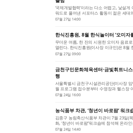
출범
‘국제개발협력’이라는 다소 어렵고, 낯설게 
워드로 풀어낸 서포터스 활동이 젊은 세대의 
난 24일 오후 경기도 성남시 코이카 본부에서
07월 27일 14:00
한식진흥원, 8월 한식놀이터 ‘오미자를
무더운 여름, 한 잔의 시원한 오미자 음료
열린다. 한식진흥원(이사장 이규민)은 8월
험’을 운영한다. 이번 체험은 우리나라 전통 
07월 27일 09:00
금천구민문화체육센터·금빛휘트니스센
행
서울특별시 금천구시설관리공단(이사장 임
월 프로그램 접수분부터 수영장과 헬스장 
제도 시행을 위해 문화비 소득공제 결제 시스
07월 24일 16:00
농식품부 차관, ‘청년이 바로팜’ 워
김종구 농림축산식품부 차관이 7월 23일(목
화, ‘청년이 바로팜’’워크숍에 참석해 온
은 온라인 판매에 관심과 열정을 가진 청년농
07월 24일 14:40