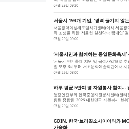
신앙의 경계를 넘어 민주주의를 위한 연대를 
07월 29일 09:30
서울시 193개 기업, ‘경력 끊기지 않
서울광역여성새로일하기센터(이하 서울광역
화 조성을 위한 ‘서울형 실천약속 캠페인’ 
공동 추진하고, 서울 소재 193개 기업이 참여
07월 29일 09:00
‘서울시민과 함께하는 통일문화축제’
‘서울시 민간축제 지원 및 육성사업’으로 추
일 오후 3시부터 서초문화예술회관에서 시민
통일여성협의회(총재 안준희)가 주최·주관한 
07월 29일 08:00
하루 평균 5만여 명 자원봉사 참여… 경
행정안전부와 한국중앙자원봉사센터(센터장
황을 종합한 ‘2026 대한민국 자원봉사 현
력해 데이터를 최신화한 이번 자료집은 1365
07월 29일 07:00
GDIN, 한국·브라질소사이어티와 MOU 
가속화