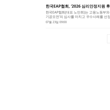
한국EAP협회, ‘2026 심리안정지원 
한국EAP협회(대표 노만희)는 고용노동부와 
기공모전’의 심사를 마치고 우수사례를 선
과정에서 스트레스와 불안, 우울 등 심리적 
07월 23일 09:00