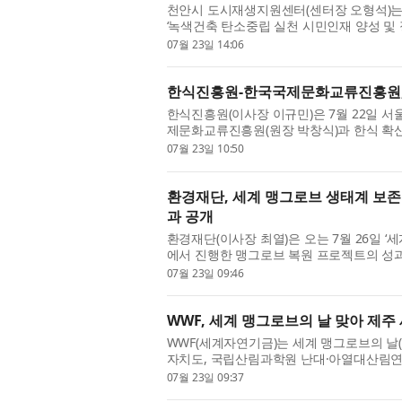
천안시 도시재생지원센터(센터장 오형석)는 2
‘녹색건축 탄소중립 실천 시민인재 양성 및 
기관 간담회를 개최했다고 밝혔다. 이번 협약
07월 23일 14:06
한식진흥원-한국국제문화교류진흥원,
한식진흥원(이사장 이규민)은 7월 22일 
제문화교류진흥원(원장 박창식)과 한식 확산
결했다. 이번 협약은 국내외 문화행사와 해외 
07월 23일 10:50
환경재단, 세계 맹그로브 생태계 보존
과 공개
환경재단(이사장 최열)은 오는 7월 26일 
에서 진행한 맹그로브 복원 프로젝트의 성과
브 생태계의 중요성을 알리고, 보호와 복원 노
07월 23일 09:46
WWF, 세계 맹그로브의 날 맞아 제
WWF(세계자연기금)는 세계 맹그로브의 날(7
자치도, 국립산림과학원 난대·아열대산림연
를 구축하고 다자간 협력을 본격 추진한다고 
07월 23일 09:37