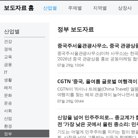
보도자료 홈
산업별
주제별
지역별
상장사
정부 보도자료
산업별
건강
중국주서울관광사무소, 중국 관광상품 
경제
중국주서울관광사무소(이하 사무소)는 한국
교육
‘2026년 중국 관광상품 홍보 공동마케팅 협
여행사를 모집한다고 밝혔다. 최근 중국의 한
금융
07월 29일 10:04
IT
생활
CGTN ‘중국, 올여름 글로벌 여행객
레저
CGTN이 ‘차이나 트래블(China Travel
여행지를 찾는 해외 관광객이 늘어나면서 
문화
며, 중국 정부의 비자 편의 확대 정책과 외국
07월 29일 09:44
운송
사회
신앙을 넘어 민주주의로… 종교계가 함
산업
전 ‘가장 낮은 곳에서 울린 종소리: 
환경
기도는 어떻게 민주주의를 지키는 힘이 됐을
정부
회, 사찰을 넘어 고통받는 이들과 함께했다