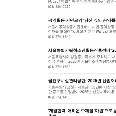
PULSE)’ 특별전과 연계한 지속가능성 강연
로 참여한 전시로, 대사관은 이번 연계 강연 
07월 28일 09:30
공익활동 시민모임 ‘당신 옆의 공익활
서울시공익활동지원센터가 시민 공익활동 커뮤
여자를 모집한다. 모집 기간은 8월 3일 오
원할 수 있으며, 선발된 참여자는 8월 오리엔
07월 27일 16:40
서울특별시립청소년활동진흥센터 ‘20
서울특별시와 성평등가족부가 주최하고 
이 주관하는 ‘2026년 서울청소년자원봉사대
소년자원봉사대회는 지역사회 내에서 자발적
07월 27일 16:30
금천구시설관리공단, 2026년 산업재
서울특별시 금천구시설관리공단(이사장 임병
한 공로를 인정받아 ‘2026년 산업재해예방
혔다. 산업재해예방 유공자 포상은 산업안전보
07월 27일 14:09
‘개발협력’ 어려운 주제를 ‘마법’으로 