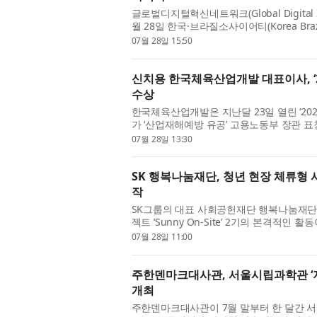
글로벌디지털혁신네트워크(Global Digital In
월 28일 한국·브라질소사이어티(Korea Brazi
기업의 브라질 진출 및 한-브라질 협력 지원에
07월 28일 15:50
신치용 한국체육산업개발 대표이사, ‘
수상
한국체육산업개발은 지난달 23일 열린 ‘20
가 ‘산업재해예방 유공’ 고용노동부 장관 
노동부 주관으로 사회 각 분야에서 산업안전보
07월 28일 13:30
SK 행복나눔재단, 청년 현장 체류형 사회
작
SK그룹의 대표 사회공헌재단 행복나눔재단(
젝트 ‘Sunny On-Site’ 2기의 본격적인 
에 일정 기간 거주하며 주민과 함께 생활하고
07월 28일 11:00
주한덴마크대사관, 서울시립과학관 ‘지
개최
주한덴마크대사관이 7월 말부터 한 달간 서울