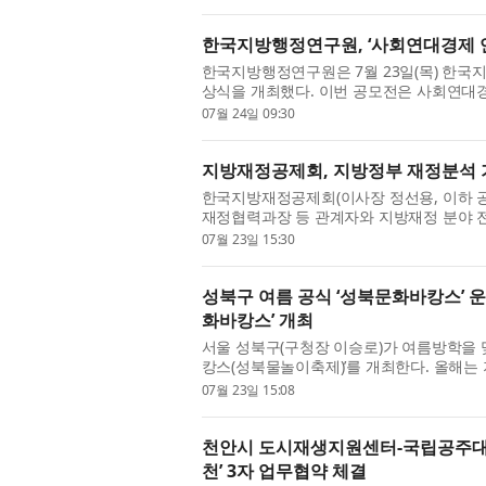
한국지방행정연구원, ‘사회연대경제 연
한국지방행정연구원은 7월 23일(목) 한국
상식을 개최했다. 이번 공모전은 사회연대
지역사회 현안 해결을 위한 정책적 활용 가능
07월 24일 09:30
지방재정공제회, 지방정부 재정분석 
한국지방재정공제회(이사장 정선용, 이하 공
재정협력과장 등 관계자와 지방재정 분야 전문
현지실사단 발대식’을 개최했다. 지방재정분석은
07월 23일 15:30
성북구 여름 공식 ‘성북문화바캉스’ 운
화바캉스’ 개최
서울 성북구(구청장 이승로)가 여름방학을 맞
캉스(성북물놀이축제)’를 개최한다. 올해는
초등학교 운동장과 유휴공간을 대형 물놀이장
07월 23일 15:08
천안시 도시재생지원센터-국립공주대 R
천’ 3자 업무협약 체결