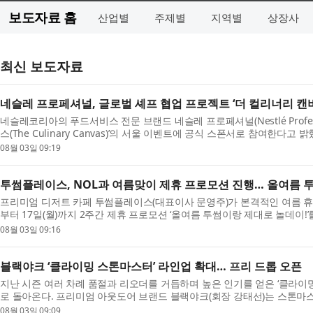
보도자료 홈
산업별
주제별
지역별
상장사
최신 보도자료
네슬레 프로페셔널, 글로벌 셰프 협업 프로젝트 ‘더 컬리너리 캔버
네슬레코리아의 푸드서비스 전문 브랜드 네슬레 프로페셔널(Nestlé Profes
스(The Culinary Canvas)’의 서울 이벤트에 공식 스폰서로 참여한다
...
08월 03일 09:19
투썸플레이스, NOL과 여름맞이 제휴 프로모션 진행… 올여름 
프리미엄 디저트 카페 투썸플레이스(대표이사 문영주)가 본격적인 여름 휴가철
부터 17일(월)까지 2주간 제휴 프로모션 ‘올여름 투썸이랑 제대로 놀데이!
...
08월 03일 09:16
블랙야크 ‘클라이밍 스톤마스터’ 라인업 확대… 프리 드롭 오픈
지난 시즌 여러 차례 품절과 리오더를 거듭하며 높은 인기를 얻은 ‘클라이
로 돌아온다. 프리미엄 아웃도어 브랜드 블랙야크(회장 강태선)는 스톤마
울...
08월 03일 09:09