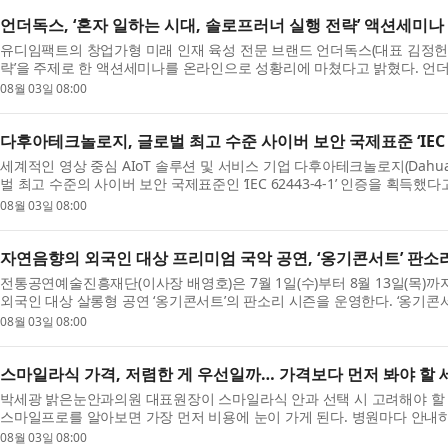
언더독스, ‘혼자 일하는 시대, 솔로프러너 실행 전략’ 액션세미나 
유디임팩트의 창업가형 미래 인재 육성 전문 브랜드 언더독스(대표 김정헌)가
략’을 주제로 한 액션세미나를 온라인으로 성황리에 마쳤다고 밝혔다. 언
고 ...
08월 03일 08:00
다후아테크놀로지, 글로벌 최고 수준 사이버 보안 국제표준 ‘IEC 62
세계적인 영상 중심 AIoT 솔루션 및 서비스 기업 다후아테크놀로지(Dahua 
벌 최고 수준의 사이버 보안 국제표준인 ‘IEC 62443-4-1’ 인증을 획득
하...
08월 03일 08:00
자연음향의 외국인 대상 프리미엄 국악 공연, ‘옹기콘서트’ 판소리
전통공연예술진흥재단(이사장 배영호)은 7월 1일(수)부터 8월 13일(목)
외국인 대상 살롱형 공연 ‘옹기콘서트’의 판소리 시즌을 운영한다. ‘옹기콘서트
08월 03일 08:00
스마일라식 가격, 저렴한 게 우선일까… 가격보다 먼저 봐야 할 
박세광 밝은눈안과의원 대표원장이 스마일라식 안과 선택 시 고려해야 할
스마일프로를 알아보면 가장 먼저 비용에 눈이 가게 된다. 병원마다 안내하
한...
08월 03일 08:00