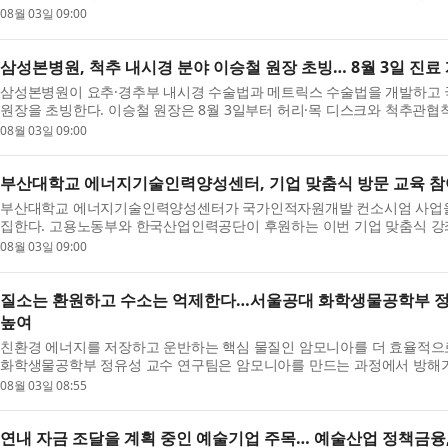
...
08월 03일 09:00
삼성본병원, 척추 내시경 분야 이승철 원장 초빙… 8월 3일 진료
삼성본병원이 요추·경추부 내시경 수술법과 메트릭스 수술법을 개발하고 
원장을 초빙한다. 이승철 원장은 8월 3일부터 허리·목 디스크와 척추관협
학...
08월 03일 09:00
부산대학교 에너지기술인력양성센터, 기업 맞춤식 방문 교육 참
부산대학교 에너지기술인력양성센터가 국가인적자원개발 컨소시엄 사업을 
집한다. 고용노동부와 한국산업인력공단이 후원하는 이번 기업 맞춤식 강좌는
맞춤형...
08월 03일 09:00
질소는 환원하고 수소는 억제한다…서울공대 화학생물공학부 정유
높여
친환경 에너지를 저장하고 운반하는 핵심 물질인 암모니아를 더 효율적으로
화학생물공학부 정유성 교수 연구팀은 암모니아를 만드는 과정에서 방해가 
소 ...
08월 03일 08:55
연내 자금 조달을 계획 중인 예술기업 주목… 예술산업 정책금융, 