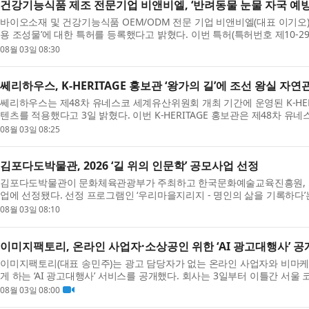
건강기능식품 제조 전문기업 비앤비엘, ‘반려동물 눈물 자국 예방
바이오소재 및 건강기능식품 OEM/ODM 전문 기업 비앤비엘(대표 이기오)
용 조성물’에 대한 특허를 등록했다고 밝혔다. 이번 특허(특허번호 제10-29342
록이 ...
08월 03일 08:30
쎄리하우스, K-HERITAGE 홍보관 ‘왕가의 길’에 조선 왕실 자
쎄리하우스는 제48차 유네스코 세계유산위원회 개최 기간에 운영된 K-HERIT
텐츠를 적용했다고 3일 밝혔다. 이번 K-HERITAGE 홍보관은 제48차 
책이다...
08월 03일 08:25
김포다도박물관, 2026 ‘길 위의 인문학’ 공모사업 선정
김포다도박물관이 문화체육관광부가 주최하고 한국문화예술교육진흥원, 한국
업에 선정됐다. 선정 프로그램인 ‘우리마을지리지 - 명인의 삶을 기록하다’
의...
08월 03일 08:10
이미지팩토리, 온라인 사업자·소상공인 위한 ‘AI 광고대행사’ 공
이미지팩토리(대표 송민주)는 광고 담당자가 없는 온라인 사업자와 비마케
게 하는 ‘AI 광고대행사’ 서비스를 공개했다. 회사는 3일부터 이틀간 서울 
SUM...
08월 03일 08:00