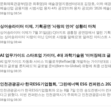
문화체육관광부(장관 최휘영)와 예술경영지원센터(대표 김장호, 이하 예경)는
예술산업 금융지원 시범사업 융자 4차 공모’(이하 융자 공모)와 ‘2026 예술산
08월 03일 08:54
싱어송라이터 이제, 기획공연 ‘사랑의 언어’ 성황리 마쳐
싱어송라이터 이제가 7월 31일(금) CJ아지트 광흥창 공연장에서 열린 기획
는 싱어송라이터 ‘사랑이 아닌 단어로 사랑을 말해요’로 알려진 아티스트 시소
공...
08월 03일 08:44
AI 업무가이드 스타트업 가이더, 4대 과학기술원 ‘이머징테크 
AI 업무가이드 자동화 서비스 ‘리플로우(Reflow)’를 개발하는 가이더(대표
테크 글로벌 론치패드’의 글로벌 준비(Born-to-Global) 유형에 최종 선
로...
08월 03일 08:35
인천관광공사·한국ESG기업협회, ‘그린에너텍 ESG 컨퍼런스 202
인천관광공사가 한국ESG기업협회와 오는 8월 7일 인천 송도컨벤시아 컨퍼런
다고 밝혔다. 이번 컨퍼런스는 인천광역시가 주최하고 인천관광공사와 한
재생에너지...
08월 03일 08:30