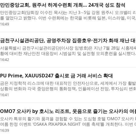
만민중앙교회, 원주서 하계수련회 개최… 24개국 성도 참석
만민중앙교회(당회장 이수진 목사)는 지난 3∼5일 강원 원주시 오크밸리 
를 열었다고 밝혔다. 이번 수련회에는 한국을 비롯해 일본, 이스라엘, 미국, 
16:49
금천구시설관리공단, 공영주차장 집중호우·전기차 화재 재난 
서울특별시 금천구시설관리공단(이사장 임병호)은 지난 7월 28일 시흥제4
황에 대비한 재난안전 대응장비 시범설치 및 실전형 모의훈련을 실시했다.
기차 ...
16:42
PU Prime, XAUUSD247 출시로 금 거래 서비스 확대
금은 지정학적 리스크에 대한 대표적인 안전자산으로, 세계에서 가장 활발
상황의 변화와 각국 중앙은행의 통화정책, 인플레이션 전망, 투자심리 변화
자...
16:41
OMO7 오사카 by 호시노 리조트, 웃음으로 즐기는 오사카의 여름 ‘O
오사카 특유의 활기와 품격을 경험할 수 있는 도심형 호텔 ‘OMO7 오사카 by
여름 한정 이벤트 ‘OSAKA PIKAPIKA NIGHT 여름 축제’​를 개최한다. 이번 
름 축...
16:39