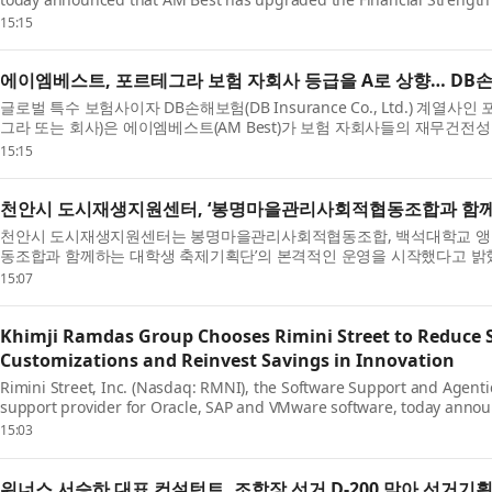
(Excellent) fro...
15:15
에이엠베스트, 포르테그라 보험 자회사 등급을 A로 상향… DB손
글로벌 특수 보험사이자 DB손해보험(DB Insurance Co., Ltd.) 계열사인 포르
그라 또는 회사)은 에이엠베스트(AM Best)가 보험 자회사들의 재무건전성등급(Finan
서 ‘...
15:15
천안시 도시재생지원센터, ‘봉명마을관리사회적협동조합과 함께
천안시 도시재생지원센터는 봉명마을관리사회적협동조합, 백석대학교 앵커
동조합과 함께하는 대학생 축제기획단’의 본격적인 운영을 시작했다고 밝
대학생...
15:07
Khimji Ramdas Group Chooses Rimini Street to Reduce S
Customizations and Reinvest Savings in Innovation
Rimini Street, Inc. (Nasdaq: RMNI), the Software Support and Agent
support provider for Oracle, SAP and VMware software, today anno
largest privately held c...
15:03
위너스 서승하 대표 컨설턴트, 조합장 선거 D-200 맞아 선거기