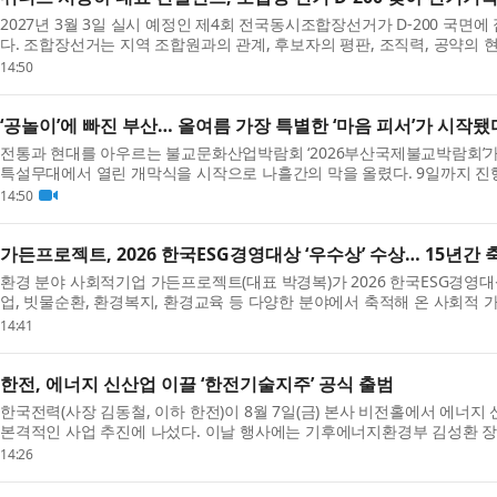
2027년 3월 3일 실시 예정인 제4회 전국동시조합장선거가 D-200 국
다. 조합장선거는 지역 조합원과의 관계, 후보자의 평판, 조직력, 공약의 
작용...
14:50
‘공놀이’에 빠진 부산… 올여름 가장 특별한 ‘마음 피서’가 시작됐
전통과 현대를 아우르는 불교문화산업박람회 ‘2026부산국제불교박람회’가 8월
특설무대에서 열린 개막식을 시작으로 나흘간의 막을 올렸다. 9일까지 진행
객 7만...
14:50
가든프로젝트, 2026 한국ESG경영대상 ‘우수상’ 수상… 15년
환경 분야 사회적기업 가든프로젝트(대표 박경복)가 2026 한국ESG경영대상
업, 빗물순환, 환경복지, 환경교육 등 다양한 분야에서 축적해 온 사회적 
든...
14:41
한전, 에너지 신산업 이끌 ‘한전기술지주’ 공식 출범
한국전력(사장 김동철, 이하 한전)이 8월 7일(금) 본사 비전홀에서 에너
본격적인 사업 추진에 나섰다. 이날 행사에는 기후에너지환경부 김성환 장
통...
14:26